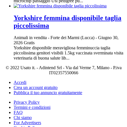
microchip passaggio Usl pedigree pu...
Yorkshire femmina disponibile taglia
piccolissima
Animali in vendita
-
Forte dei Marmi (Lucca)
-
Giugno 30,
2026
Gratis
Yorkshire disponibile meravigliosa femminuccia taglia
piccolissima genitori visibili 1.5kg vaccinata sverminata visita
veterinaria di buona salute lib...
© 2022 Usato it. - Adintend Srl - Via dal Verme 7, Milano - P.iva
IT02357550066
Accedi
Crea un account gratuito
Pubblica il tuo annuncio gratuitamente
Privacy Policy
Termini e condizioni
FAQ
Chi siamo
For Advertisers