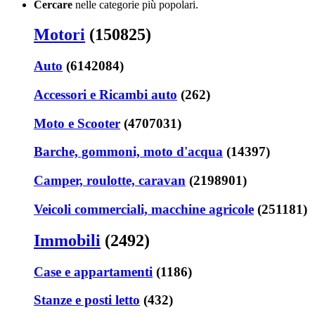
Cercare
nelle categorie più popolari.
Motori
(150825)
Auto
(6142084)
Accessori e Ricambi auto
(262)
Moto e Scooter
(4707031)
Barche, gommoni, moto d'acqua
(14397)
Camper, roulotte, caravan
(2198901)
Veicoli commerciali, macchine agricole
(251181)
Immobili
(2492)
Case e appartamenti
(1186)
Stanze e posti letto
(432)