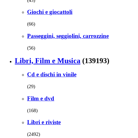
(43)
Giochi e giocattoli
(66)
Passeggini, seggiolini, carrozzine
(56)
Libri, Film e Musica
(139193)
Cd e dischi in vinile
(29)
Film e dvd
(168)
Libri e riviste
(2492)