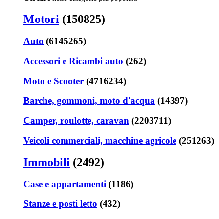
Motori
(150825)
Auto
(6145265)
Accessori e Ricambi auto
(262)
Moto e Scooter
(4716234)
Barche, gommoni, moto d'acqua
(14397)
Camper, roulotte, caravan
(2203711)
Veicoli commerciali, macchine agricole
(251263)
Immobili
(2492)
Case e appartamenti
(1186)
Stanze e posti letto
(432)