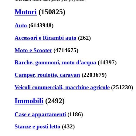
Motori
(150825)
Auto
(6143948)
Accessori e Ricambi auto
(262)
Moto e Scooter
(4714675)
Barche, gommoni, moto d'acqua
(14397)
Camper, roulotte, caravan
(2203679)
Veicoli commerciali, macchine agricole
(251230)
Immobili
(2492)
Case e appartamenti
(1186)
Stanze e posti letto
(432)